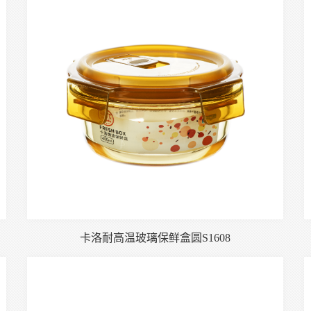
卡洛耐高温玻璃保鲜盒圆S1608