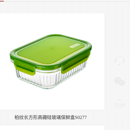
柏纹长方形高硼硅玻璃保鲜盒S0277