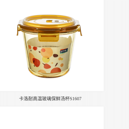
卡洛耐高温玻璃保鲜汤杯S1607