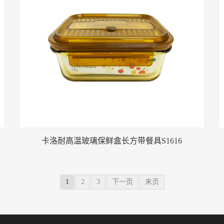
卡洛耐高温玻璃保鲜盒长方带餐具S1616
1
2
3
下一页
末页