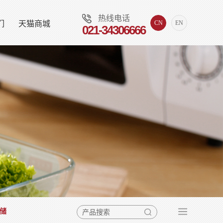
热线电话
们
天猫商城
CN
EN
021-34306666
储