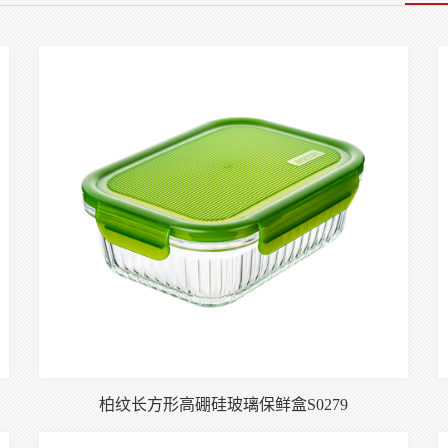
柏纹长方形高硼硅玻璃保鲜盒S0279