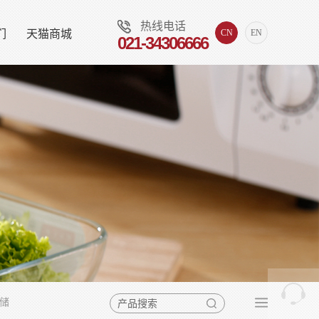
热线电话
们
天猫商城
CN
EN
021-34306666
储